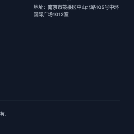
地址：南京市鼓楼区中山北路105号中环
国际广场1012室
有.