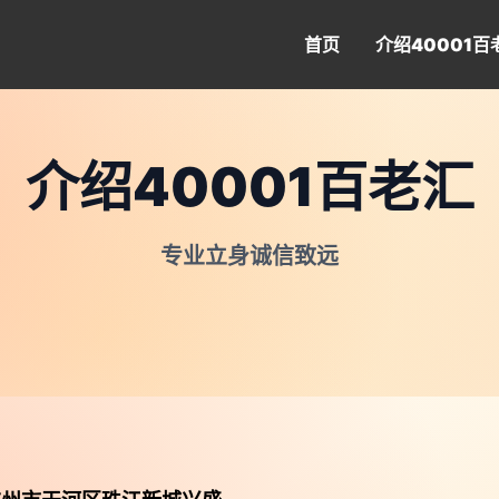
首页
介绍
40001百
介绍
40001百老汇
专业立身诚信致远