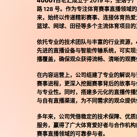
40001百老汇
成立于 2019 年，坐落
路 128 号。作为专注体育赛事直播领
来，始终以传递精彩赛事、连接体育热爱
篮球、网球、田径等多个主流体育项目的
依托专业的技术团队与丰富的行业资源，
先进的直播设备与智能传输系统，可实现
播覆盖，确保观众获得流畅、清晰的观赛
在内容运营上，公司组建了专业的解说与
赛事进程，更深入挖掘赛事背后的故事与
与专业性。同时，搭建多元化的直播传播
与自有直播渠道，为不同需求的观众提供
多年来，公司凭借稳定的技术保障、优质
服务，赢得了广大体育爱好者与合作机构
赛事直播领域的可靠参与者。